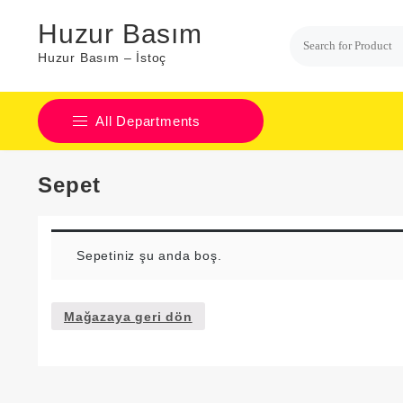
Skip
Huzur Basım
to
content
Huzur Basım – İstoç
All Departments
No categories
Sepet
Sepetiniz şu anda boş.
Mağazaya geri dön