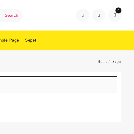
0
Search
mple Page
Sepet
Home
Sepet